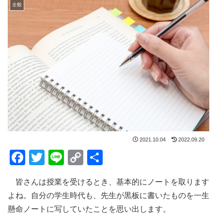
全般
2021.10.04
2022.09.20
F
T
Li
C
共
a
wi
n
o
有
皆さんは授業を受けるとき、基本的にノートを取ります
c
tt
e
p
よね。自分の学生時代も、先生が黒板に書いたものを一生
e
er
y
懸命ノートに写していたことを思い出します。