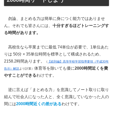
勿論、まとめる力は簡単に身につく能力ではありませ
ん。それでも皆さんには、
十分すぎるほどトレーニングす
る時間があります。
高校生なら卒業までに最低 74単位が必要で、1単位あた
りは 50分 × 35単位時間を標準として構成されるため、
2158.2時間あります。
（
【総則編】高等学校学習指導要領（平成30年
体育等を除いても優に
2000時間近くを費
告示）解説
より計算）
やすことができる
わけです。
逆に言えば「まとめる力」を意識してノート取りに取り
組んで社会人になった人と、全く意識していなかった人の
間には
2000時間近くの差がある
わけです。