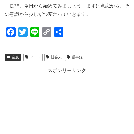
是非、今日から始めてみましょう。まずは意識から。そ
の意識から少しずつ変わっていきます。
F
T
Li
C
共
a
wi
n
o
有
c
tt
e
p
全般
ノート
社会人
議事録
e
er
y
b
Li
スポンサーリンク
o
n
o
k
k