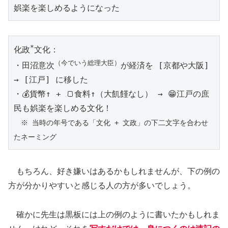
娯楽を楽しめるようになった
*
化政
文化：

（今でいう総理大臣）
・田沼意次
が経済を [京都や大阪] 
→ [江戸] に移した

・💰貨幣↑ + 🍞食料↑（大飢饉なし） → 😁江戸の庶
　※ 当時の年号である「文化 + 文政」の下二文字を合わせ
たネーミング
もちろん、好き嫌いはあるかもしれませんが、下の例の
方が分かりやすいと感じる人の方が多いでしょう。
確かに先生は黒板には上の例のように書いたかもしれま