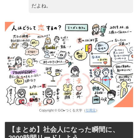
だよね。
Copyright © GO▸つくる大学（
引用元
）
【まとめ】社会人になった瞬間に、
2000時間リードしよう