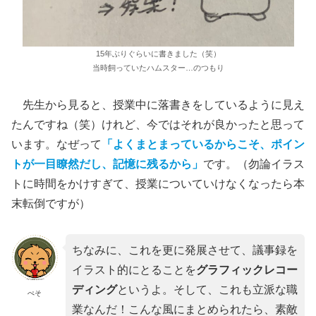
15年ぶりぐらいに書きました（笑）
当時飼っていたハムスター…のつもり
先生から見ると、授業中に落書きをしているように見え
たんですね（笑）けれど、今ではそれが良かったと思って
います。なぜって
「よくまとまっているからこそ、ポイン
トが一目瞭然だし、記憶に残るから」
です。（勿論イラス
トに時間をかけすぎて、授業についていけなくなったら本
末転倒ですが）
ちなみに、これを更に発展させて、議事録を
イラスト的にとることを
グラフィックレコー
ディング
というよ。そして、これも立派な職
ぺそ
業なんだ！こんな風にまとめられたら、素敵