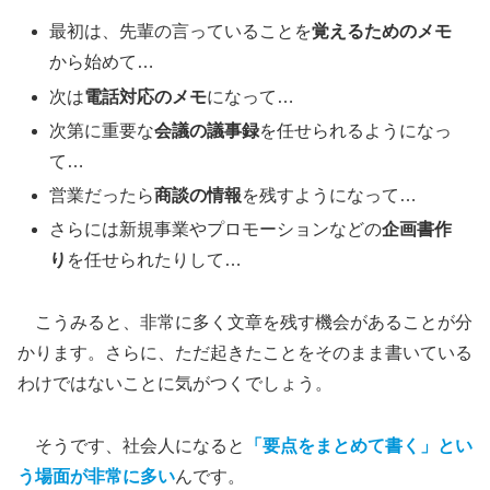
最初は、先輩の言っていることを
覚えるためのメモ
から始めて…
次は
電話対応のメモ
になって…
次第に重要な
会議の議事録
を任せられるようになっ
て…
営業だったら
商談の情報
を残すようになって…
さらには新規事業やプロモーションなどの
企画書作
り
を任せられたりして…
こうみると、非常に多く文章を残す機会があることが分
かります。さらに、ただ起きたことをそのまま書いている
わけではないことに気がつくでしょう。
そうです、社会人になると
「要点をまとめて書く」とい
う場面が非常に多い
んです。