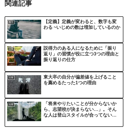
関連記事
【定義】定義が変わると、数字も変
数学
わる ~いじめの数は増加しているのか
説得力のある人になるために「振り
全般
返り」の習慣が役に立つ3つの理由と
振り返りの仕方
東大卒の自分が偏差値を上げること
全般
を薦めるたった1つの理由
「将来やりたいことが分からないか
全般
ら、志望校が決まらない…」。そん
な人は登山スタイルが合ってないだ
けかも