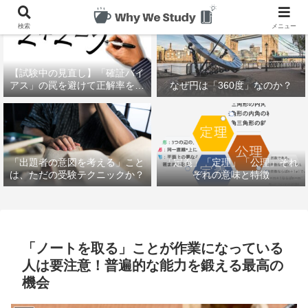
検索
メニュー
【試験中の見直し】「確証バイ
アス」の罠を避けて正解率を上
なぜ円は「360度」なのか？
げる方法
「出題者の意図を考える」こと
「定義」「定理」「公理」それ
は、ただの受験テクニックか？
ぞれの意味と特徴
「ノートを取る」ことが作業になっている
人は要注意！普遍的な能力を鍛える最高の
機会