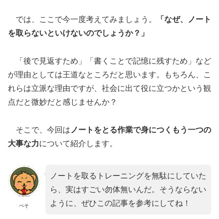
b
Li
o
n
では、ここで今一度考えてみましょう。
「なぜ、ノート
o
k
を取らないといけないのでしょうか？」
k
「後で見返すため」「書くことで記憶に残すため」など
が理由としては王道なところだと思います。もちろん、こ
れらは立派な理由ですが、社会に出て役に立つかという観
点だと微妙だと感じませんか？
そこで、今回は
ノートをとる作業で身につくもう一つの
大事な力
について紹介します。
ノートを取るトレーニングを無駄にしていた
ら、実はすごい勿体無いんだ。そうならない
ように、ぜひこの記事を参考にしてね！
ぺそ