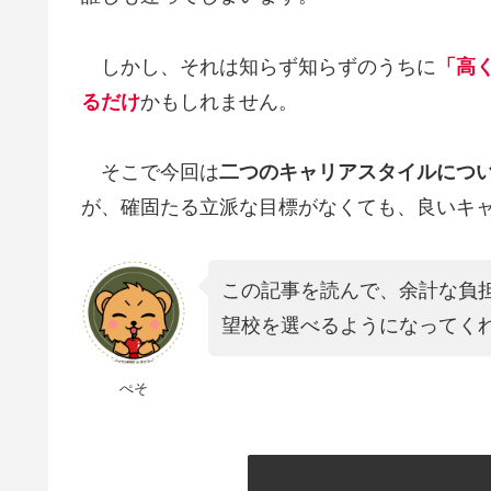
o
k
k
しかし、それは知らず知らずのうちに
「高
るだけ
かもしれません。
そこで今回は
二つのキャリアスタイルにつ
が、確固たる立派な目標がなくても、良いキ
この記事を読んで、余計な負
望校を選べるようになってく
ぺそ