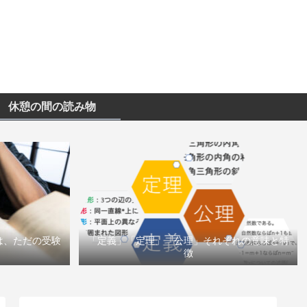
休憩の間の読み物
は、ただの受験
「定義」「定理」「公理」それぞれの意味と特
徴