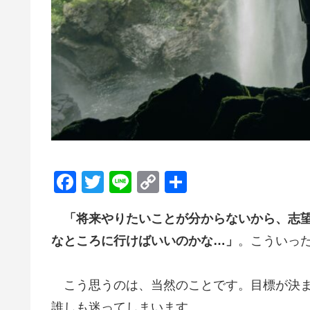
F
T
Li
C
共
a
wi
n
o
有
「将来やりたいことが分からないから、志
c
tt
e
p
なところに行けばいいのかな…」
。こういっ
e
er
y
b
Li
こう思うのは、当然のことです。目標が決ま
o
n
誰しも迷ってしまいます。